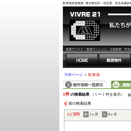
駐車場賃貸検索 | 東京都北区～埼玉県、埼玉高速
賃貸アパート・賃貸マンション、土地売買、中古
TOPページ
＞
駐車場
1件
の検索結果
（ 1 〜 1 件を表示）
前の検索結果
1.2 万円
敷
1ヶ月
礼
0ヶ月