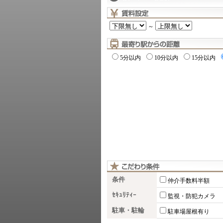
～
5分以内
10分以内
15分以内
条件
仲介手数料半額
ｾｷｭﾘﾃｨｰ
監視・防犯カメラ
駐車・駐輪
駐車場屋根有り