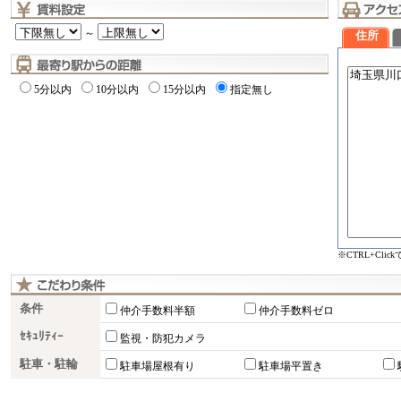
～
住所
5分以内
10分以内
15分以内
指定無し
※CTRL+Cli
条件
仲介手数料半額
仲介手数料ゼロ
ｾｷｭﾘﾃｨｰ
監視・防犯カメラ
駐車・駐輪
駐車場屋根有り
駐車場平置き