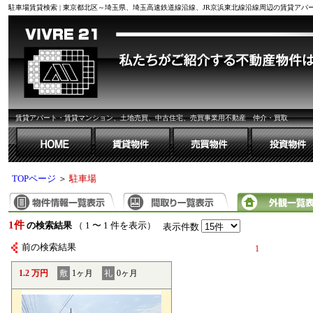
駐車場賃貸検索 | 東京都北区～埼玉県、埼玉高速鉄道線沿線、JR京浜東北線沿線周辺の賃貸ア
賃貸アパート・賃貸マンション、土地売買、中古住宅、売買事業用不動産 仲介・買取
TOPページ
＞
駐車場
1件
の検索結果
（ 1 〜 1 件を表示）
表示件数
前の検索結果
1
1.2 万円
敷
1ヶ月
礼
0ヶ月