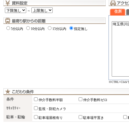
～
住所
5分以内
10分以内
15分以内
指定無し
※CTRL+Cli
条件
仲介手数料半額
仲介手数料ゼロ
ｾｷｭﾘﾃｨｰ
監視・防犯カメラ
駐車・駐輪
駐車場屋根有り
駐車場平置き