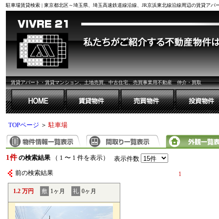
駐車場賃貸検索 | 東京都北区～埼玉県、埼玉高速鉄道線沿線、JR京浜東北線沿線周辺の賃貸ア
賃貸アパート・賃貸マンション、土地売買、中古住宅、売買事業用不動産 仲介・買取
TOPページ
＞
駐車場
1件
の検索結果
（ 1 〜 1 件を表示）
表示件数
前の検索結果
1
1.2 万円
敷
1ヶ月
礼
0ヶ月