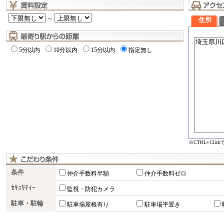
～
住所
5分以内
10分以内
15分以内
指定無し
※CTRL+Cli
条件
仲介手数料半額
仲介手数料ゼロ
ｾｷｭﾘﾃｨｰ
監視・防犯カメラ
駐車・駐輪
駐車場屋根有り
駐車場平置き