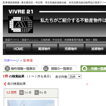
駐車場賃貸検索 | 東京都北区～埼玉県、埼玉高速鉄道線沿線、JR京浜東北線沿線周辺の賃貸ア
賃貸アパート・賃貸マンション、土地売買、中古住宅、売買事業用不動産 仲介・買取
TOPページ
＞
駐車場
1件
の検索結果
（ 1 〜 1 件を表示）
表示件数
前の検索結果
1
1.2 万円
敷
1ヶ月
礼
0ヶ月