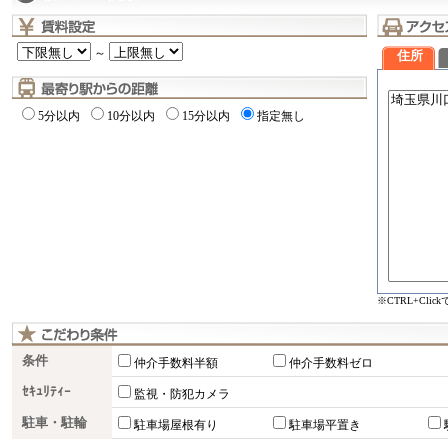
～
住所
5分以内
10分以内
15分以内
指定無し
※CTRL+Cli
条件
仲介手数料半額
仲介手数料ゼロ
ｾｷｭﾘﾃｨｰ
監視・防犯カメラ
駐車・駐輪
駐車場屋根有り
駐車場平置き