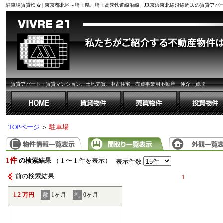
駐車場賃貸検索 | 東京都北区～埼玉県、埼玉高速鉄道線沿線、JR京浜東北線沿線周辺の賃貸ア
賃貸アパート・賃貸マンション、土地売買、中古住宅、売買事業用不動産 仲介・買取
TOPページ
＞
駐車場
1件
の検索結果
（ 1 〜 1 件を表示）
表示件数
前の検索結果
1
1.2 万円
敷
1ヶ月
礼
0ヶ月