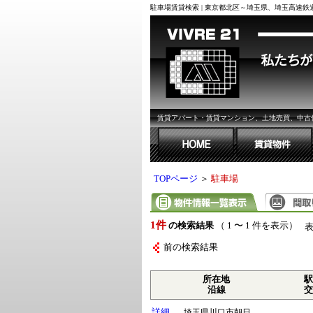
駐車場賃貸検索 | 東京都北区～埼玉県、埼玉高速
賃貸アパート・賃貸マンション、土地売買、中古
TOPページ
＞
駐車場
1件
の検索結果
（ 1 〜 1 件を表示）
前の検索結果
所在地
駅
沿線
交
詳細
埼玉県川口市朝日