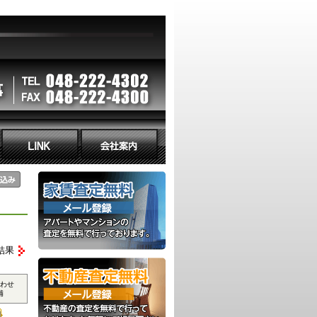
結果
わせ
補