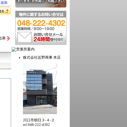
に追加
結果
株式会社近野商事 本店
川口市朝日３-４-２
tel.048-222-4302