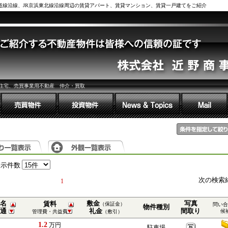
鉄道線沿線、JR京浜東北線沿線周辺の賃貸アパート、賃貸マンション、賃貸一戸建てをご紹介
住宅、売買事業用不動産 仲介・買取
表示件数
次の検索
1
名
敷金
写真
賃料
（保証金）
問い合
物件種別
通
礼金
間取り
候
管理費・共益費
（敷引）
1.2
万円
駐車場