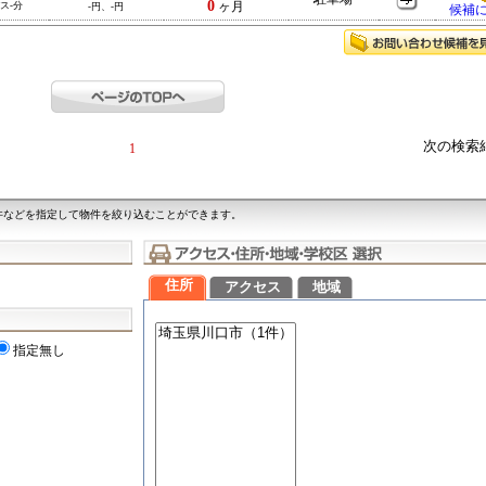
0
ス-分
ヶ月
-円、-円
候補
次の検索
1
件などを指定して物件を絞り込むことができます。
住所
アクセス
地域
指定無し