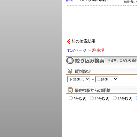
徒歩-分/バ
前の検索結果
TOPページ
＞
駐車場
※賃料、こだわり条
～
5分以内
10分以内
15分以内