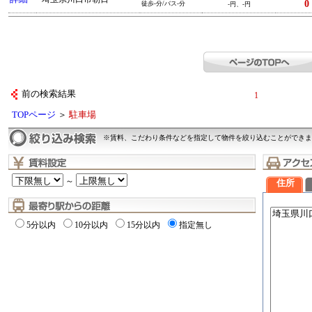
0
徒歩-分/バス-分
-円、-円
前の検索結果
1
TOPページ
＞
駐車場
※賃料、こだわり条件などを指定して物件を絞り込むことができま
～
住所
5分以内
10分以内
15分以内
指定無し