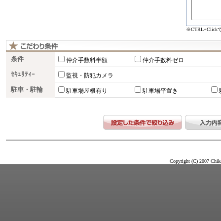
※CTRL+Cli
条件
仲介手数料半額
仲介手数料ゼロ
ｾｷｭﾘﾃｨｰ
監視・防犯カメラ
駐車・駐輪
駐車場屋根有り
駐車場平置き
Copyright (C) 2007 Chika