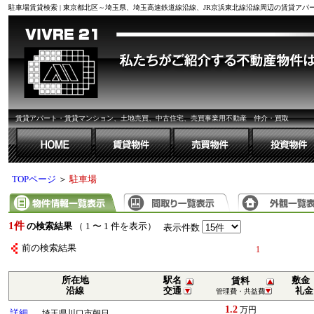
駐車場賃貸検索 | 東京都北区～埼玉県、埼玉高速鉄道線沿線、JR京浜東北線沿線周辺の賃貸ア
賃貸アパート・賃貸マンション、土地売買、中古住宅、売買事業用不動産 仲介・買取
TOPページ
＞
駐車場
1件
の検索結果
（ 1 〜 1 件を表示）
表示件数
前の検索結果
1
所在地
駅名
敷金
賃料
沿線
交通
礼金
管理費・共益費
1.2
万円
詳細
埼玉県川口市朝日