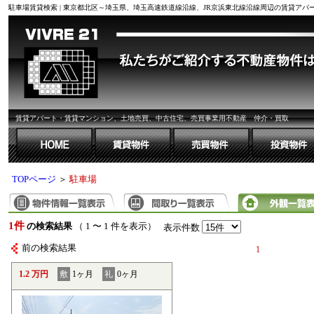
駐車場賃貸検索 | 東京都北区～埼玉県、埼玉高速鉄道線沿線、JR京浜東北線沿線周辺の賃貸ア
賃貸アパート・賃貸マンション、土地売買、中古住宅、売買事業用不動産 仲介・買取
TOPページ
＞
駐車場
1件
の検索結果
（ 1 〜 1 件を表示）
表示件数
前の検索結果
1
1.2 万円
敷
1ヶ月
礼
0ヶ月