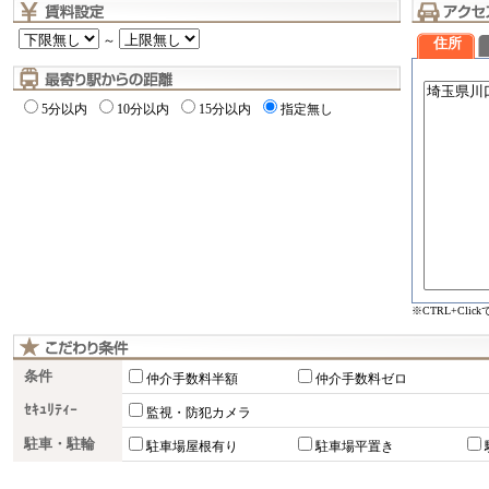
～
住所
5分以内
10分以内
15分以内
指定無し
※CTRL+Cli
条件
仲介手数料半額
仲介手数料ゼロ
ｾｷｭﾘﾃｨｰ
監視・防犯カメラ
駐車・駐輪
駐車場屋根有り
駐車場平置き